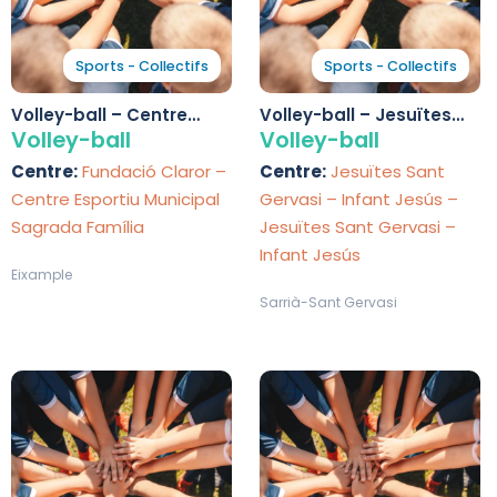
Sports - Collectifs
Sports - Collectifs
Volley-ball – Centre
Volley-ball – Jesuïtes
Esportiu Municipal
Sant Gervasi – Infant
Volley-ball
Volley-ball
Sagrada Família
Jesús
Centre:
Fundació Claror –
Centre:
Jesuïtes Sant
Centre Esportiu Municipal
Gervasi – Infant Jesús –
Sagrada Família
Jesuïtes Sant Gervasi –
Infant Jesús
Eixample
Sarrià-Sant Gervasi