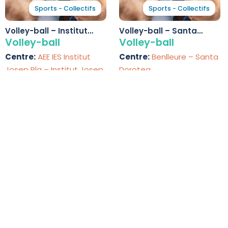
Sports - Collectifs
Sports - Collectifs
Volley-ball – Institut
Volley-ball – Santa
Josep Pla
Dorotea
Volley-ball
Volley-ball
Centre:
AEE IES Institut
Centre:
Benlleure – Santa
Josep Pla – Institut Josep
Dorotea
Pla
Sarrià-Sant Gervasi
Nou Barris
Activités de volley-ball pour enfant
61 activités de volley-ball
Découvrez 61 options d'activités de volley-ball pour enf
les horaires, tarifs et disponibilités.
Sports - Collectifs
Sports - Collectifs