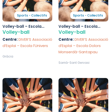
Sports - Collectifs
Sports - Collectifs
Volley-ball – Escola
Volley-ball – Escola
l’Univers
Dolors Monserdà-
Volley-ball
Volley-ball
Santapau
Centre:
DIVER’S Associació
Centre:
DIVER’S Associació
d’Esplai – Escola l’Univers
d’Esplai – Escola Dolors
Monserdà-Santapau
Gràcia
Sarrià-Sant Gervasi