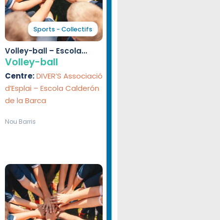
Sports - Collectifs
Volley-ball – Escola
Calderón de la Barca
Volley-ball
Centre:
DIVER’S Associació
d’Esplai – Escola Calderón
de la Barca
Nou Barris