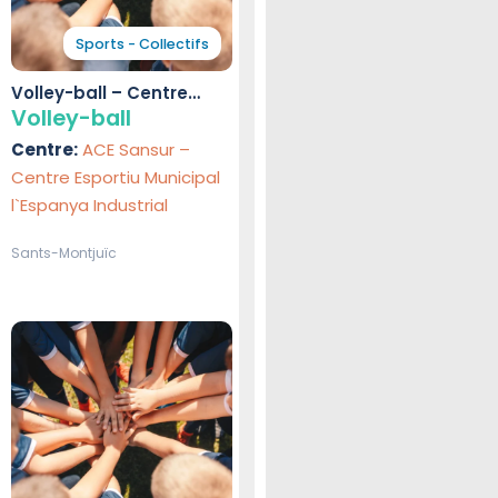
Sports - Collectifs
Volley-ball – Centre
Esportiu Municipal
Volley-ball
l`Espanya Industrial
Centre:
ACE Sansur –
Centre Esportiu Municipal
l`Espanya Industrial
Sants-Montjuïc