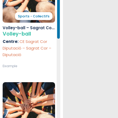
Sports - Collectifs
Volley-ball – Sagrat Cor
– Diputació
Volley-ball
Centre:
CE Sagrat Cor
Diputació – Sagrat Cor –
Diputació
Eixample