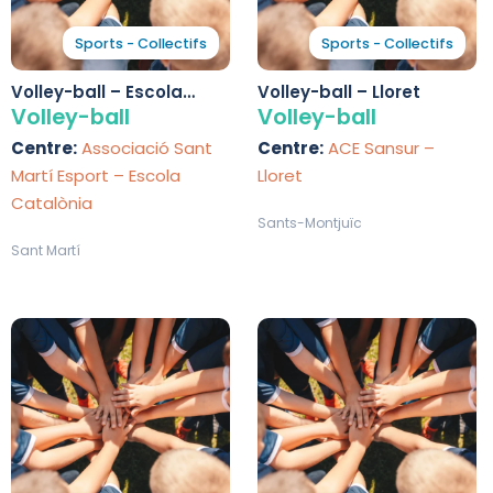
Sports - Collectifs
Sports - Collectifs
Volley-ball – Escola
Volley-ball – Lloret
Catalònia
Volley-ball
Volley-ball
Centre:
Associació Sant
Centre:
ACE Sansur –
Martí Esport – Escola
Lloret
Catalònia
Sants-Montjuïc
Sant Martí