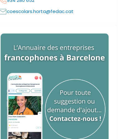
934 280 652
coescolars.horta@fedac.cat