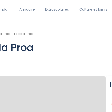
enda
Annuaire
Extrascolaires
Culture et loisirs
a Proa – Escola Proa
la Proa