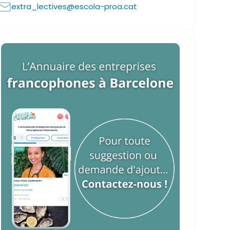
extra_lectives@escola-proa.cat