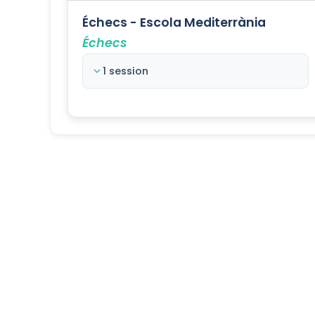
Échecs - Escola Mediterrània
Échecs
1 session