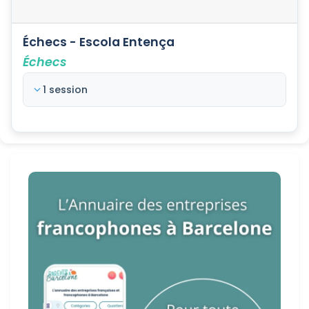
Échecs - Escola Entença
Échecs
1 session