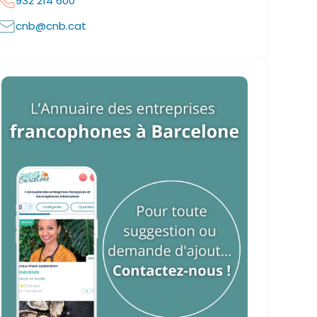
932 214 600
cnb@cnb.cat