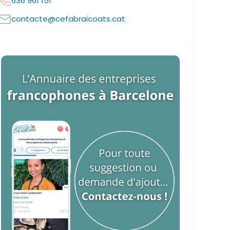
636 961 151
contacte@cefabraicoats.cat