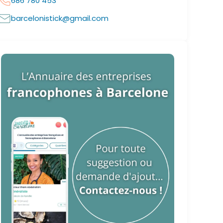
686 780 453
barcelonistick@gmail.com