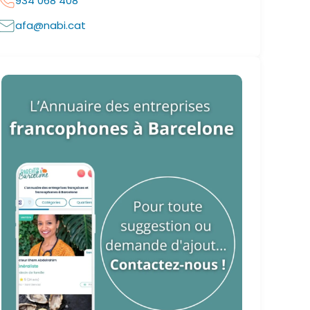
934 068 408
afa@nabi.cat