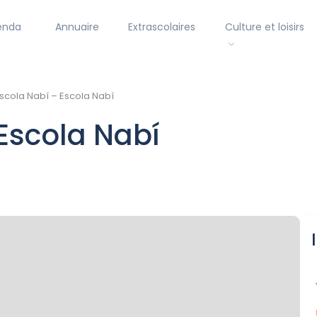
enda
Annuaire
Extrascolaires
Culture et loisirs
scola Nabí – Escola Nabí
 Escola Nabí