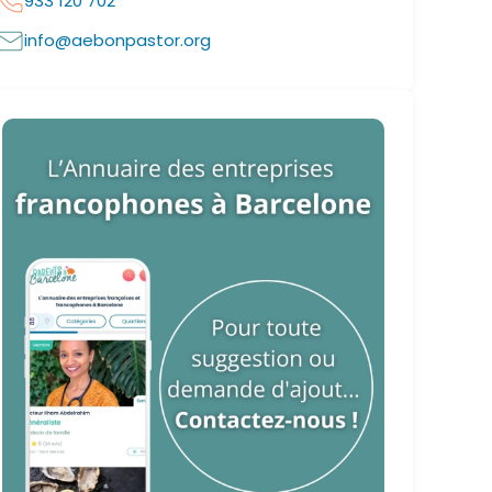
933 120 702
info@aebonpastor.org