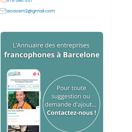
676 080 037
acciosm2@gmail.com