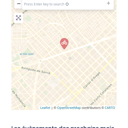
−
Press Enter key to search
Leaflet
| ©
OpenStreetMap
contributors ©
CARTO