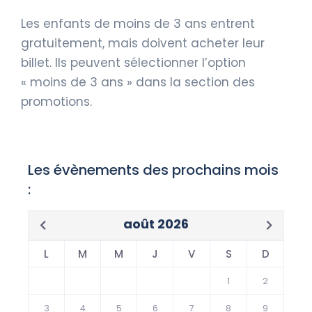
Les enfants de moins de 3 ans entrent
gratuitement, mais doivent acheter leur
billet. Ils peuvent sélectionner l’option
« moins de 3 ans » dans la section des
promotions.
Les évènements des prochains mois
:
août 2026
L
M
M
J
V
S
D
1
2
3
4
5
6
7
8
9