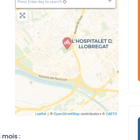
Press Enter key to search
Leaflet
| ©
OpenStreetMap
contributors ©
CARTO
 mois :