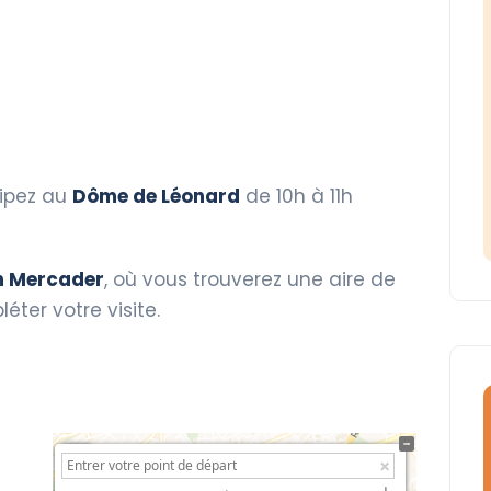
cipez au
Dôme de Léonard
de 10h à 11h
n Mercader
, où vous trouverez une aire de
éter votre visite.
+
−