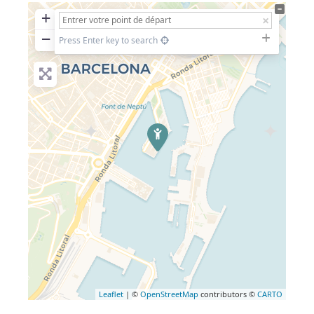
+
−
Press Enter key to search
Leaflet
| ©
OpenStreetMap
contributors ©
CARTO