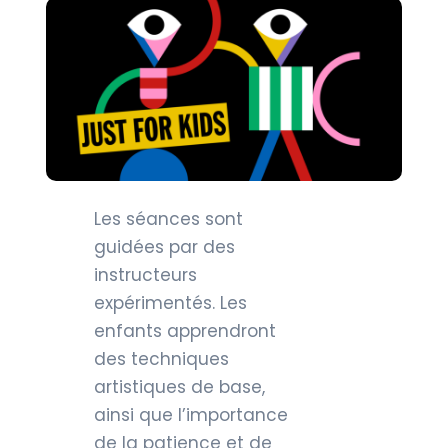
Les séances sont
guidées par des
instructeurs
expérimentés. Les
enfants apprendront
des techniques
artistiques de base,
ainsi que l’importance
de la patience et de