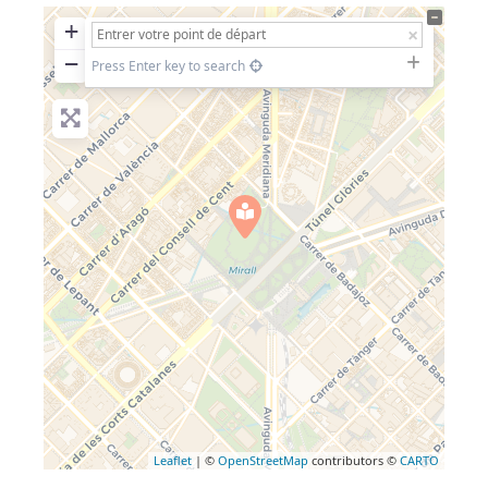
+
−
Press Enter key to search
Leaflet
| ©
OpenStreetMap
contributors ©
CARTO