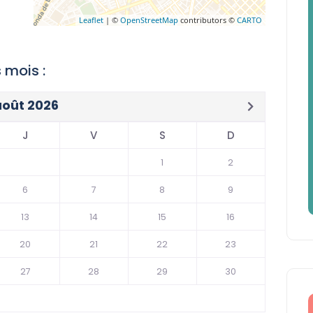
Leaflet
| ©
OpenStreetMap
contributors ©
CARTO
 mois :
août 2026
J
V
S
D
1
2
6
7
8
9
13
14
15
16
20
21
22
23
27
28
29
30