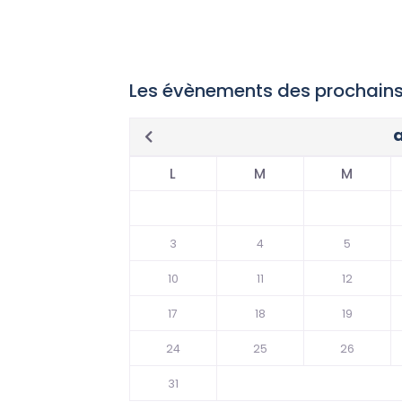
Les évènements des prochains
L
M
M
3
4
5
10
11
12
17
18
19
24
25
26
31