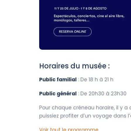
Horaires du musée :
Public familial
: De 18 h à 21 h
Public général
: De 20h30 à 23h30
Pour chaque créneau horaire, il y a
puissiez profiter d’un voyage dans 
Voir tout le programme