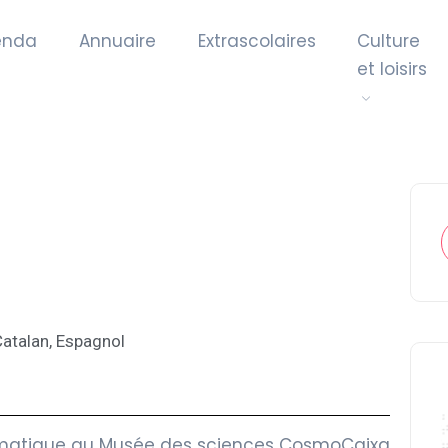
enda
Annuaire
Extrascolaires
Culture
et loisirs
atalan, Espagnol
thématique au Musée des sciences CosmoCaixa