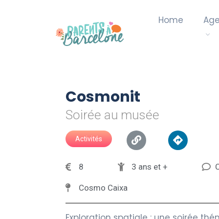
Home
Ag
Cosmonit
Soirée au musée
Activités
8
3 ans et +
C
Cosmo Caixa
Exploration spatiale : une soirée 