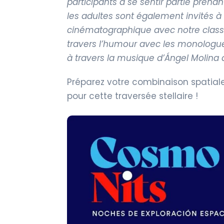
participants à se sentir partie prena
les adultes sont également invités à u
cinématographique avec notre classi
travers l’humour avec les monologues
à travers la musique d’Ángel Molina 
Préparez votre combinaison spatiale 
pour cette traversée stellaire !