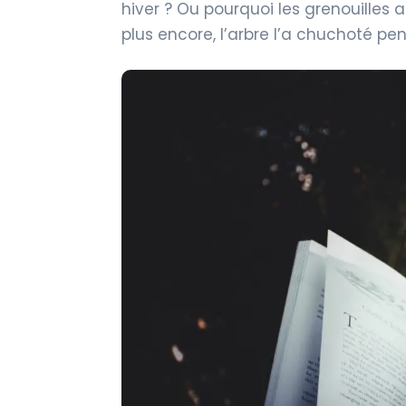
hiver ? Ou pourquoi les grenouilles a
plus encore, l’arbre l’a chuchoté p