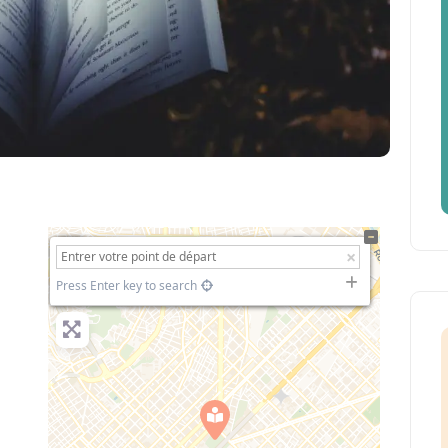
+
−
Press Enter key to search