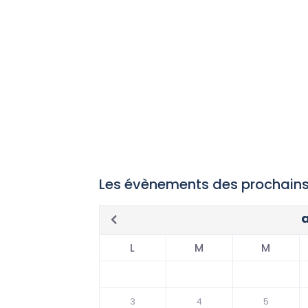
Les évènements des prochains
L
M
M
3
4
5