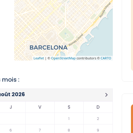
Leaflet
| ©
OpenStreetMap
contributors ©
CARTO
 mois :
août 2026
J
V
S
D
1
2
6
7
8
9