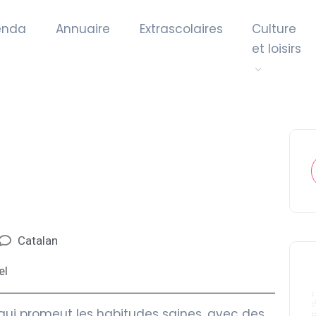
enda
Annuaire
Extrascolaires
Culture
et loisirs
Catalan
el
 qui promeut les habitudes saines, avec des