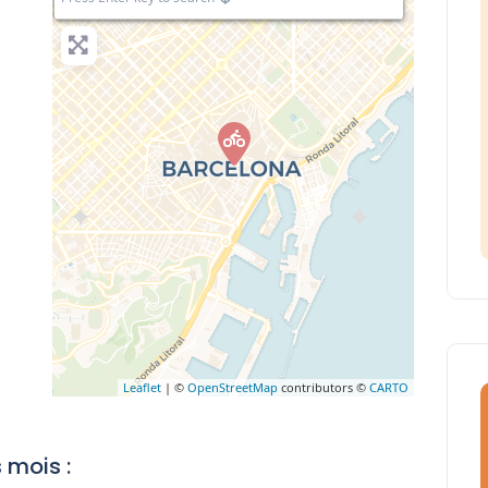
Leaflet
| ©
OpenStreetMap
contributors ©
CARTO
 mois :