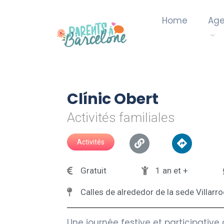
Home
Ag
Clínic Obert
Activités familiales
Activités
Gratuit
1 an et +
Calles de alrededor de la sede Villarro
Une journée festive et participative