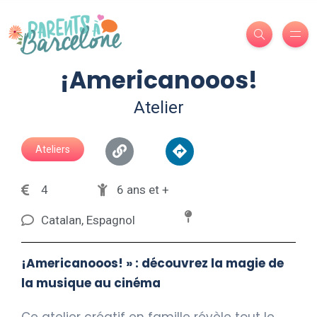
¡Americanooos!
Atelier
Ateliers
4
6 ans et +
Catalan, Espagnol
¡Americanooos! » : découvrez la magie de
la musique au cinéma
Ce atelier créatif en famille révèle tout le