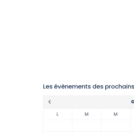
Les évènements des prochains
L
M
M