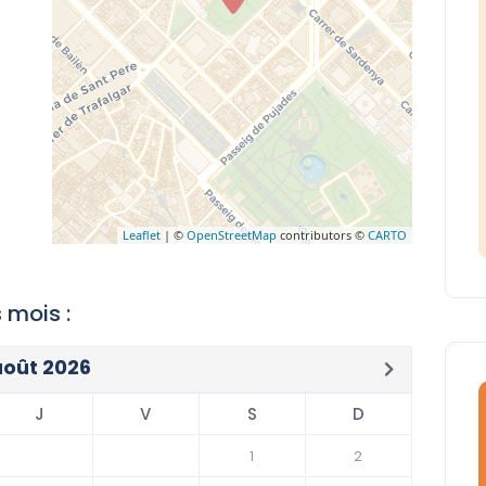
Leaflet
| ©
OpenStreetMap
contributors ©
CARTO
 mois :
août 2026
J
V
S
D
1
2