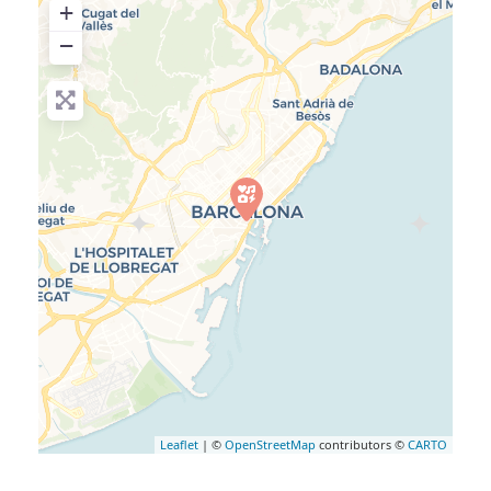
+
−
Leaflet
| ©
OpenStreetMap
contributors ©
CARTO