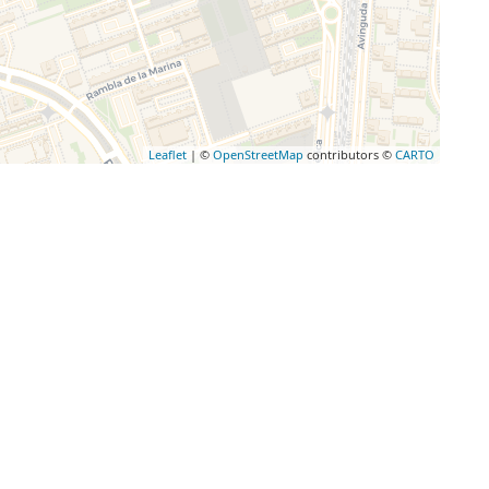
Leaflet
| ©
OpenStreetMap
contributors ©
CARTO