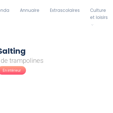
enda
Annuaire
Extrascolaires
Culture
et loisirs
Salting
 de trampolines
En intérieur