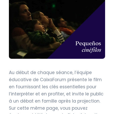
Au début de chaque séance, l’équipe
éducative de CaixaForum présente le film
en fournissant les clés essentielles pour
l’interpréter et en profiter, et invite le public
à un débat en famille après la projection.
Sur cette même page, vous pouvez