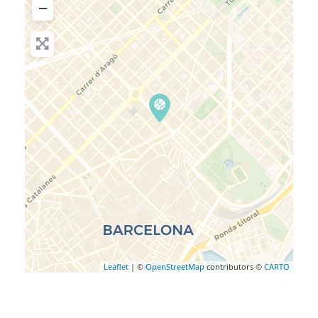
−
Leaflet
| ©
OpenStreetMap
contributors ©
CARTO