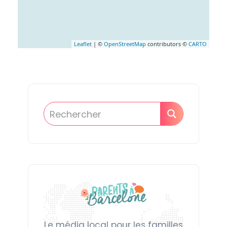
Leaflet
| ©
OpenStreetMap
contributors ©
CARTO
Le média local pour les familles