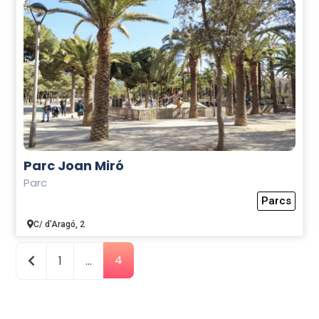
Parc Joan Miró
Parc
Parcs
C/ d'Aragó, 2
Newer posts
4
1
…