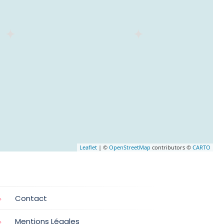
Leaflet
| ©
OpenStreetMap
contributors ©
CARTO
Contact
Mentions Légales