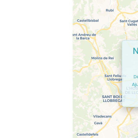
N
D
Aju