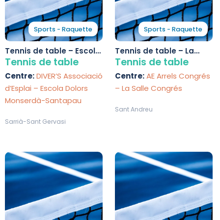
Sports - Raquette
Sports - Raquette
Tennis de table – Escola
Tennis de table – La
Dolors Monserdà-
Salle Congrés
Tennis de table
Tennis de table
Santapau
Centre:
DIVER’S Associació
Centre:
AE Arrels Congrés
d’Esplai – Escola Dolors
– La Salle Congrés
Monserdà-Santapau
Sant Andreu
Sarrià-Sant Gervasi