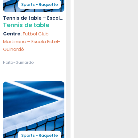
Sports - Raquette
Tennis de table – Escola
Estel-Guinardó
Tennis de table
Centre:
Futbol Club
Martinenc – Escola Estel-
Guinardó
Horta-Guinardó
Sports - Raquette