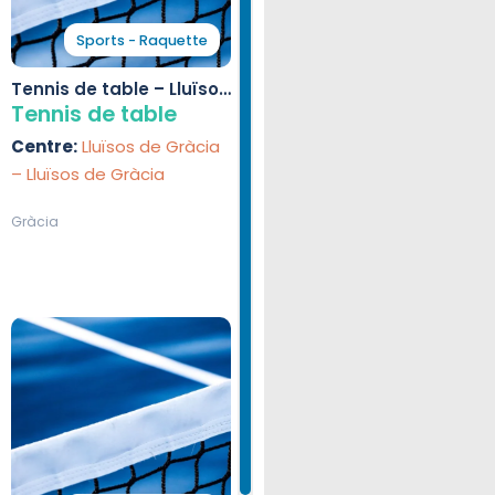
Sports - Raquette
Tennis de table – Lluïsos
de Gràcia
Tennis de table
Centre:
Lluïsos de Gràcia
– Lluïsos de Gràcia
Gràcia