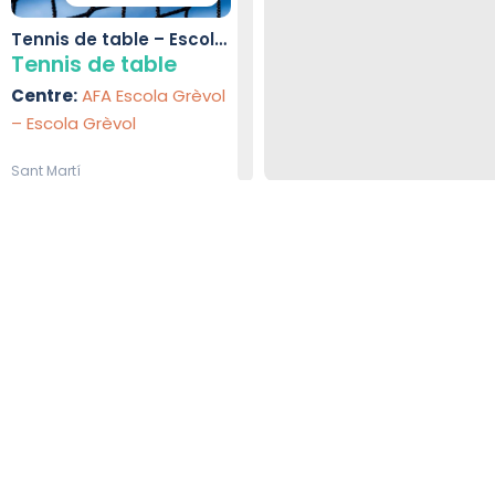
Tennis de table – Escola
Grèvol
Tennis de table
Centre:
AFA Escola Grèvol
– Escola Grèvol
Sant Martí
fants à Barcelone
Centres spéciali
 enfants à Barcelone.
Tous les centres proposant d
endroit. Comparez les prog
intéressent.
Sports - Raquette