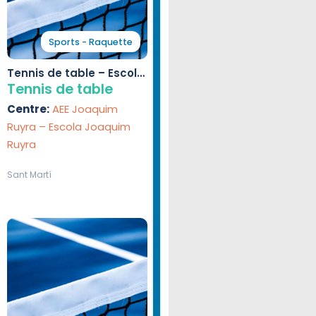
Sports - Raquette
Tennis de table – Escola
Joaquim Ruyra
Tennis de table
Centre:
AEE Joaquim
Ruyra – Escola Joaquim
Ruyra
Sant Martí