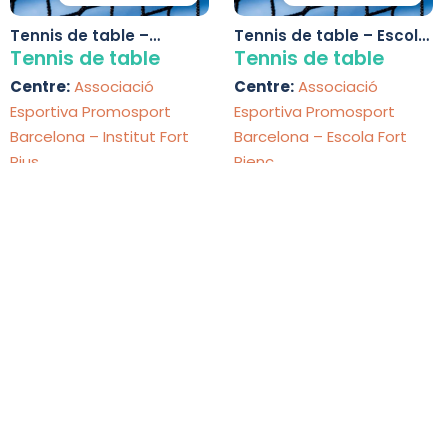
Tennis de table –
Tennis de table – Escola
Institut Fort Pius
Fort Pienc
Tennis de table
Tennis de table
Centre:
Associació
Centre:
Associació
Esportiva Promosport
Esportiva Promosport
Barcelona – Institut Fort
Barcelona – Escola Fort
Pius
Pienc
Eixample
Eixample
Activités de tennis de table pour en
16 activités de tennis de table
Découvrez 16 options d'activités de tennis de table pour
Comparez les horaires, tarifs et disponibilités.
Sports - Raquette
Sports - Raquette