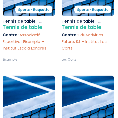
Sports - Raquette
Sports - Raquette
Tennis de table –
Tennis de table –
Institut Escola Londres
Institut Les Corts
Tennis de table
Tennis de table
Centre:
Associació
Centre:
EduActivities
Esportiva l’Eixample –
Future, S.L – Institut Les
Institut Escola Londres
Corts
Eixample
Les Corts