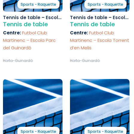
Sports - Raquette
Sports - Raquette
Tennis de table – Escola
Tennis de table – Escola
Parc del Guinardó
Torrent d’en Melis
Tennis de table
Tennis de table
Centre:
Futbol Club
Centre:
Futbol Club
Martinenc – Escola Parc
Martinenc – Escola Torrent
del Guinardó
d’en Melis
Horta-Guinardó
Horta-Guinardó
Sports - Raquette
Sports - Raquette