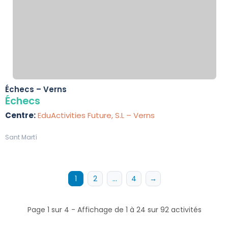
Échecs – Verns
Échecs
Centre:
EduActivities Future, S.L – Verns
Sant Martí
1
2
…
4
→
Page 1 sur 4 - Affichage de 1 à 24 sur 92 activités