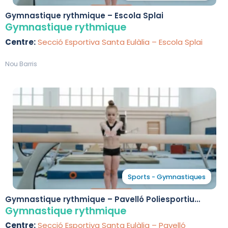
Gymnastique rythmique – Escola Splai
Gymnastique rythmique
Centre:
Secció Esportiva Santa Eulàlia – Escola Splai
Nou Barris
Sports - Gymnastiques
Gymnastique rythmique – Pavelló Poliesportiu
Municipal Virrei Amat
Gymnastique rythmique
Centre:
Secció Esportiva Santa Eulàlia – Pavelló