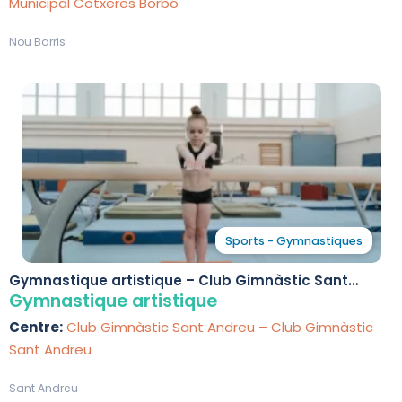
Municipal Cotxeres Borbó
Nou Barris
Sports - Gymnastiques
Gymnastique artistique – Club Gimnàstic Sant
Andreu
Gymnastique artistique
Centre:
Club Gimnàstic Sant Andreu – Club Gimnàstic
Sant Andreu
Sant Andreu