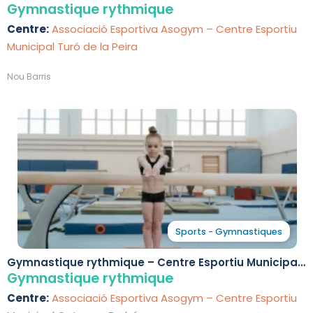
Turó de la Peira
Gymnastique rythmique
Centre:
Associació Esportiva Asogym – Centre Esportiu
Municipal Turó de la Peira
Nou Barris
Sports - Gymnastiques
Gymnastique rythmique – Centre Esportiu Municipal
Cotxeres Borbó
Gymnastique rythmique
Centre:
Associació Esportiva Asogym – Centre Esportiu