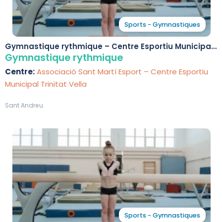
Sports - Gymnastiques
Gymnastique rythmique – Centre Esportiu Municipal
Trinitat Vella
Gymnastique rythmique
Centre:
Associació Sant Martí Esport – Centre Esportiu
Municipal Trinitat Vella
Sant Andreu
Sports - Gymnastiques