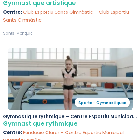
Gimnàstic
Gymnastique artistique
Centre:
Club Esportiu Sants Gimnàstic – Club Esportiu
Sants Gimnàstic
Sants-Montjuïc
Sports - Gymnastiques
Gymnastique rythmique – Centre Esportiu Municipal
Sagrada Família
Gymnastique rythmique
Centre:
Fundació Claror – Centre Esportiu Municipal