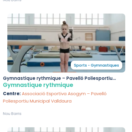
Sports - Gymnastiques
Gymnastique rythmique – Pavelló Poliesportiu
Municipal Valldaura
Gymnastique rythmique
Centre:
Associació Esportiva Asogym – Pavelló
Poliesportiu Municipal Valldaura
Nou Barris