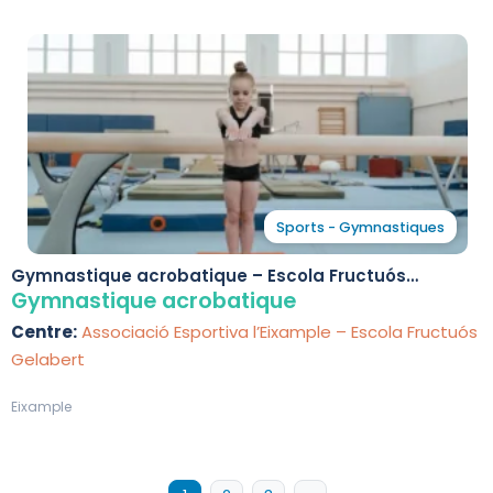
Sports - Gymnastiques
Gymnastique acrobatique – Escola Fructuós
Gelabert
Gymnastique acrobatique
Centre:
Associació Esportiva l’Eixample – Escola Fructuós
Gelabert
Eixample