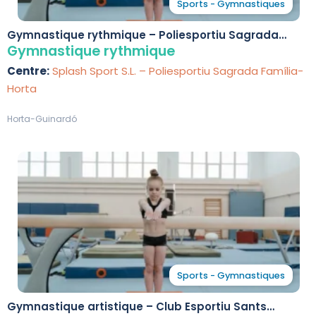
Sports - Gymnastiques
Gymnastique rythmique – Poliesportiu Sagrada
Família-Horta
Gymnastique rythmique
Centre:
Splash Sport S.L. – Poliesportiu Sagrada Família-
Horta
Horta-Guinardó
Sports - Gymnastiques
Gymnastique artistique – Club Esportiu Sants