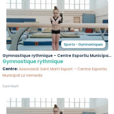
Sports - Gymnastiques
Gymnastique rythmique – Centre Esportiu Municipal
La Verneda
Gymnastique rythmique
Centre:
Associació Sant Martí Esport – Centre Esportiu
Municipal La Verneda
Sant Martí