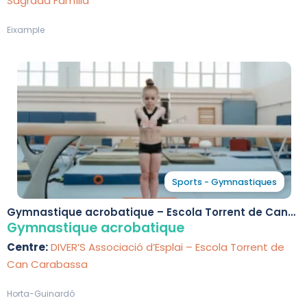
Sagrada Família
Eixample
Sports - Gymnastiques
Gymnastique acrobatique – Escola Torrent de Can
Carabassa
Gymnastique acrobatique
Centre:
DIVER’S Associació d’Esplai – Escola Torrent de
Can Carabassa
Horta-Guinardó