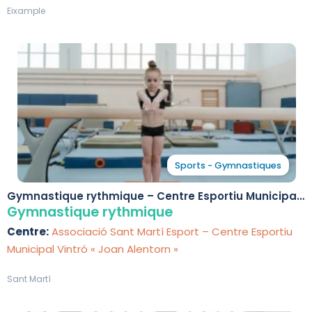
Eixample
Sports - Gymnastiques
Gymnastique rythmique – Centre Esportiu Municipal
Vintró « Joan Alentorn »
Gymnastique rythmique
Centre:
Associació Sant Martí Esport – Centre Esportiu
Municipal Vintró « Joan Alentorn »
Sant Martí