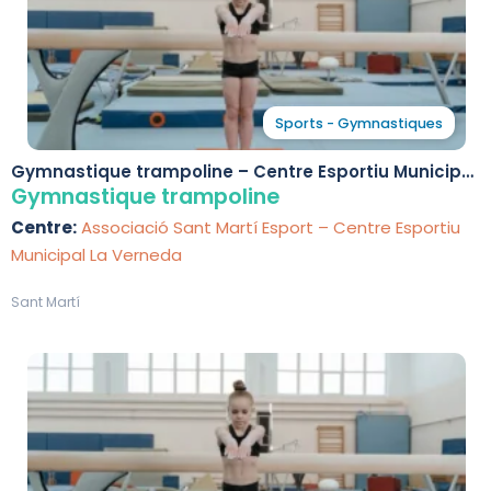
Sports - Gymnastiques
Gymnastique trampoline – Centre Esportiu Municipal
La Verneda
Gymnastique trampoline
Centre:
Associació Sant Martí Esport – Centre Esportiu
Municipal La Verneda
Sant Martí