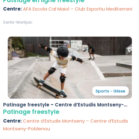
Patinage en ligne freestyle
Centre:
AFA Escola Cal Maiol – Club Esportiu Mediterrani
Sants-Montjuïc
Sports - Glisse
Patinage freestyle – Centre d’Estudis Montseny-
Poblenou
Patinage freestyle
Centre:
Centre d’Estudis Montseny – Centre d’Estudis
Montseny-Poblenou