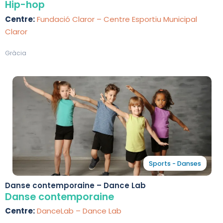
Hip-hop
Centre:
Fundació Claror – Centre Esportiu Municipal
Claror
Gràcia
Sports - Danses
Danse contemporaine – Dance Lab
Danse contemporaine
Centre:
DanceLab – Dance Lab