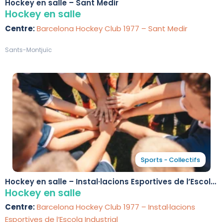
Hockey en salle – Sant Medir
Hockey en salle
Centre:
Barcelona Hockey Club 1977 – Sant Medir
Sants-Montjuïc
Sports - Collectifs
Hockey en salle – Instal·lacions Esportives de l’Escola
Industrial
Hockey en salle
Centre:
Barcelona Hockey Club 1977 – Instal·lacions
Esportives de l’Escola Industrial