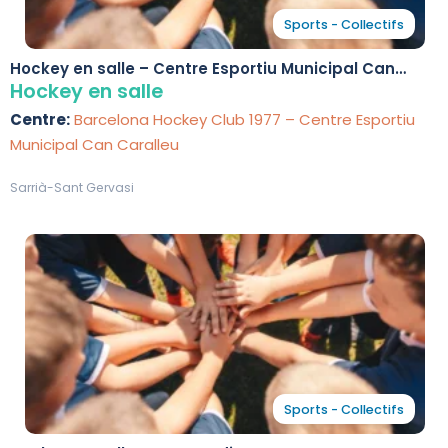
Sports - Collectifs
Hockey en salle – Centre Esportiu Municipal Can
Caralleu
Hockey en salle
Centre:
Barcelona Hockey Club 1977 – Centre Esportiu
Municipal Can Caralleu
Sarrià-Sant Gervasi
Sports - Collectifs