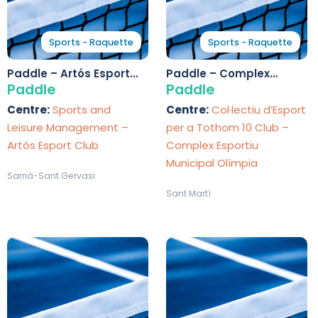
Sports - Raquette
Sports - Raquette
Paddle – Artós Esport
Paddle – Complex
Club
Esportiu Municipal
Paddle
Paddle
Olímpia
Centre:
Sports and
Centre:
Col·lectiu d’Esport
Leisure Management –
per a Tothom 10 Club –
Artós Esport Club
Complex Esportiu
Municipal Olímpia
Sarrià-Sant Gervasi
Sant Martí