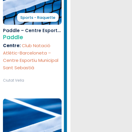
Sports - Raquette
Paddle – Centre Esportiu
Municipal Sant Sebastià
Paddle
Centre:
Club Natació
Atlètic-Barceloneta –
Centre Esportiu Municipal
Sant Sebastià
Ciutat Vella