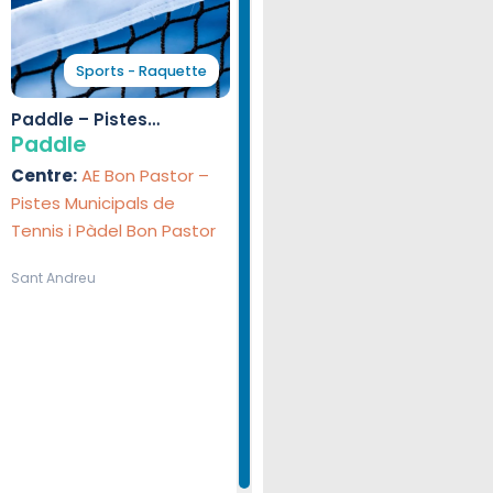
Sports - Raquette
Paddle – Pistes
Municipals de Tennis i
Paddle
Pàdel Bon Pastor
Centre:
AE Bon Pastor –
Pistes Municipals de
Tennis i Pàdel Bon Pastor
Sant Andreu