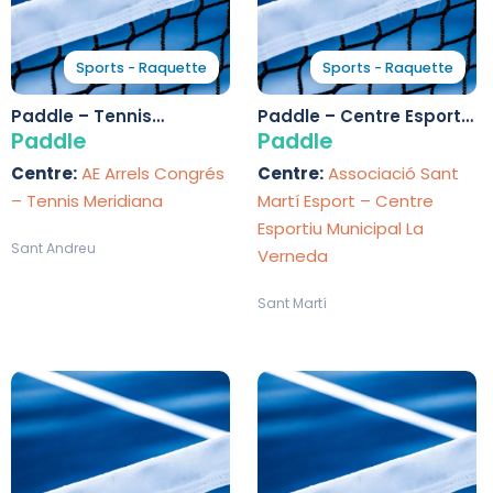
Sports - Raquette
Sports - Raquette
Paddle – Tennis
Paddle – Centre Esportiu
Meridiana
Municipal La Verneda
Paddle
Paddle
Centre:
AE Arrels Congrés
Centre:
Associació Sant
– Tennis Meridiana
Martí Esport – Centre
Esportiu Municipal La
Sant Andreu
Verneda
Sant Martí