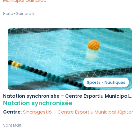
Municipal Guinardó
Horta-Guinardó
Sports - Nautiques
Natation synchronisée – Centre Esportiu Municipal
Júpiter
Natation synchronisée
Centre:
Sincrogestió – Centre Esportiu Municipal Júpiter
Sant Martí