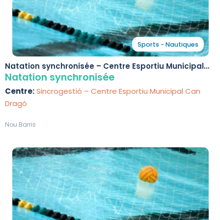
Sports - Nautiques
Natation synchronisée – Centre Esportiu Municipal
Can Dragó
Natation synchronisée
Centre:
Sincrogestió – Centre Esportiu Municipal Can
Dragó
Nou Barris