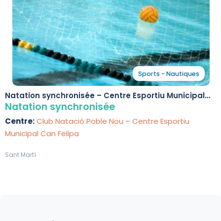
Sports - Nautiques
Natation synchronisée – Centre Esportiu Municipal
Can Felipa
Natation synchronisée
Centre:
Club Natació Poble Nou – Centre Esportiu
Municipal Can Felipa
Sant Martí