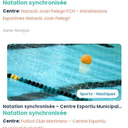
Natació Joan Pelegrí
Natation synchronisée
Centre:
Natació Joan Pelegrí FCH – Instal·lacions
Esportives Natació Joan Pelegrí
Sants-Montjuïc
Sports - Nautiques
Natation synchronisée – Centre Esportiu Municipal
Guinardó
Natation synchronisée
Centre:
Futbol Club Martinenc – Centre Esportiu