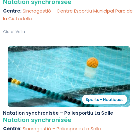
Parc de la Ciutadella
Natation synchronisée
Centre:
Sincrogestió – Centre Esportiu Municipal Parc de
la Ciutadella
Ciutat Vella
Sports - Nautiques
Natation synchronisée – Poliesportiu La Salle
Natation synchronisée
Centre:
Sincrogestió – Poliesportiu La Salle