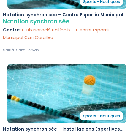
Sports - Nautiques
Natation synchronisée – Centre Esportiu Municipal
Can Caralleu
Natation synchronisée
Centre:
Club Natació Kallípolis – Centre Esportiu
Municipal Can Caralleu
Sarrià-Sant Gervasi
Sports - Nautiques
Natation synchronisée – Instal·lacions Esportives