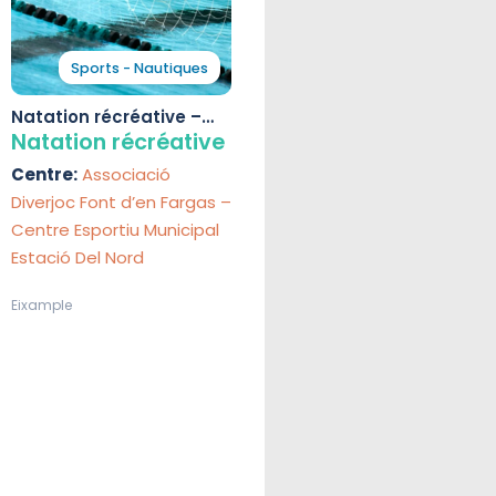
Sports - Nautiques
Natation récréative –
Centre Esportiu
Natation récréative
Municipal Estació Del
Centre:
Associació
Nord
Diverjoc Font d’en Fargas –
Centre Esportiu Municipal
Estació Del Nord
Eixample