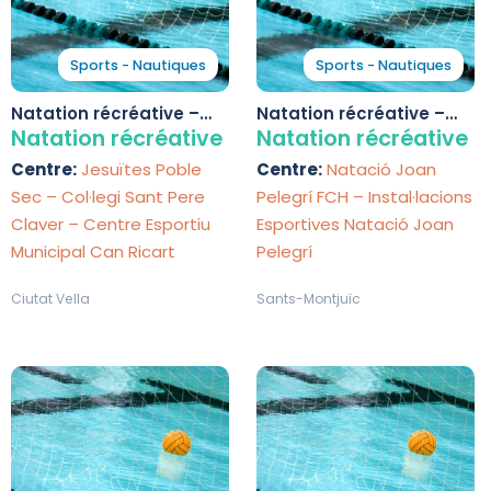
Sports - Nautiques
Sports - Nautiques
Natation récréative –
Natation récréative –
Centre Esportiu
Instal·lacions Esportives
Natation récréative
Natation récréative
Municipal Can Ricart
Natació Joan Pelegrí
Centre:
Jesuïtes Poble
Centre:
Natació Joan
Sec – Col·legi Sant Pere
Pelegrí FCH – Instal·lacions
Claver – Centre Esportiu
Esportives Natació Joan
Municipal Can Ricart
Pelegrí
Ciutat Vella
Sants-Montjuïc