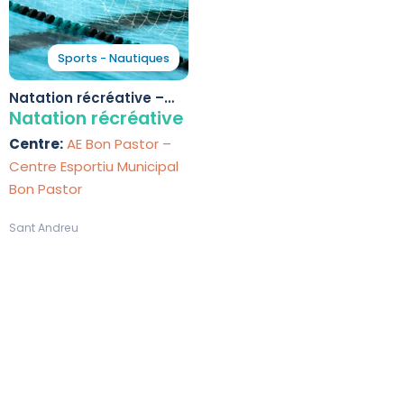
Sports - Nautiques
Natation récréative –
Centre Esportiu
Natation récréative
Municipal Bon Pastor
Centre:
AE Bon Pastor –
Centre Esportiu Municipal
Bon Pastor
Sant Andreu