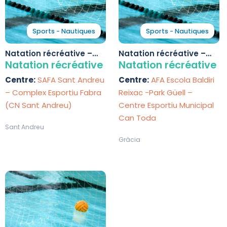
Sports - Nautiques
Sports - Nautiques
Natation récréative –
Natation récréative –
Complex Esportiu Fabra
Centre Esportiu
Natation récréative
Natation récréative
(CN Sant Andreu)
Municipal Can Toda
Centre:
SAFA Sant Andreu
Centre:
AFA Escola Baldiri
– Complex Esportiu Fabra
Reixac -Park Güell –
(CN Sant Andreu)
Centre Esportiu Municipal
Can Toda
Sant Andreu
Gràcia