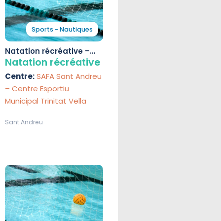
Sports - Nautiques
Natation récréative –
Centre Esportiu
Natation récréative
Municipal Trinitat Vella
Centre:
SAFA Sant Andreu
– Centre Esportiu
Municipal Trinitat Vella
Sant Andreu