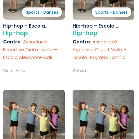
Sports - Danses
Sports - Danses
Hip-hop – Escola
Hip-hop – Escola
Alexandre Galí
Sagrada Família
Hip-hop
Hip-hop
Centre:
Associació
Centre:
Associació
Esportiva Ciutat Vella –
Esportiva Ciutat Vella –
Escola Alexandre Galí
Escola Sagrada Família
Ciutat Vella
Gràcia