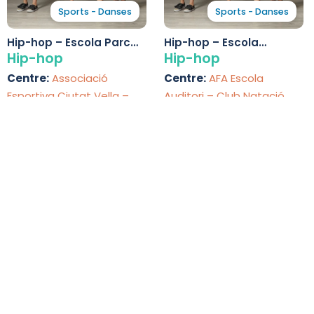
Sports - Danses
Sports - Danses
Hip-hop – Escola Parc
Hip-hop – Escola
de la Ciutadella
Auditori
Hip-hop
Hip-hop
Centre:
Associació
Centre:
AFA Escola
Esportiva Ciutat Vella –
Auditori – Club Natació
Escola Parc de la
Barcelona
Ciutadella
Ciutat Vella
Ciutat Vella
Activités de hip-hop pour enfants à
22 activités de hip-hop
Découvrez 22 options d'activités de hip-hop pour enfant
horaires, tarifs et disponibilités.