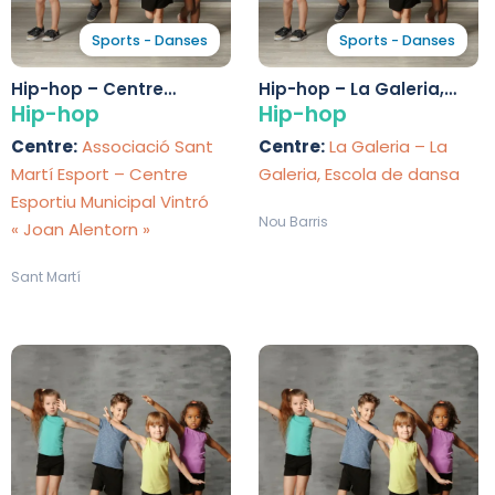
Sports - Danses
Sports - Danses
Hip-hop – Centre
Hip-hop – La Galeria,
Esportiu Municipal Vintró
Escola de dansa
Hip-hop
Hip-hop
« Joan Alentorn »
Centre:
Associació Sant
Centre:
La Galeria – La
Martí Esport – Centre
Galeria, Escola de dansa
Esportiu Municipal Vintró
Nou Barris
« Joan Alentorn »
Sant Martí