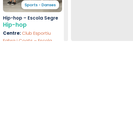
Sports - Danses
Hip-hop – Escola Segre
Hip-hop
Centre:
Club Esportiu
Fabra i Coats – Escola
Segre
Sant Andreu
 Barcelone
Centres spéciali
s à Barcelone. Comparez les
Tous les centres proposant d
Comparez les programmes et