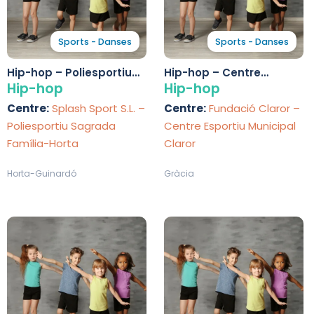
Sports - Danses
Sports - Danses
Hip-hop – Poliesportiu
Hip-hop – Centre
Sagrada Família-Horta
Esportiu Municipal Claror
Hip-hop
Hip-hop
Centre:
Splash Sport S.L. –
Centre:
Fundació Claror –
Poliesportiu Sagrada
Centre Esportiu Municipal
Família-Horta
Claror
Horta-Guinardó
Gràcia