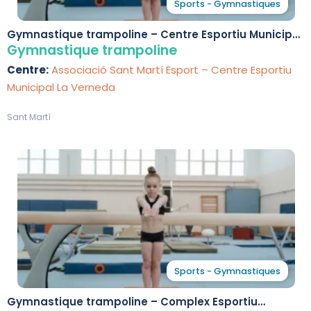
Sports - Gymnastiques
Gymnastique trampoline – Centre Esportiu Municipal
La Verneda
Gymnastique trampoline
Centre:
Associació Sant Martí Esport – Centre Esportiu
Municipal La Verneda
Sant Martí
Sports - Gymnastiques
Gymnastique trampoline – Complex Esportiu