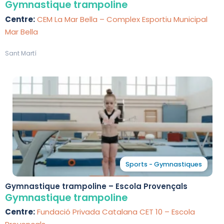
Municipal Mar Bella
Gymnastique trampoline
Centre:
CEM La Mar Bella – Complex Esportiu Municipal
Mar Bella
Sant Martí
Sports - Gymnastiques
Gymnastique trampoline – Escola Provençals
Gymnastique trampoline
Centre:
Fundació Privada Catalana CET 10 – Escola