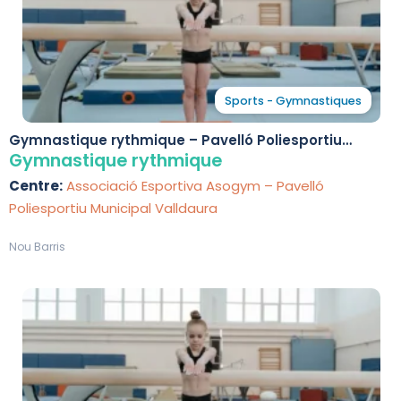
Sports - Gymnastiques
Gymnastique rythmique – Pavelló Poliesportiu
Municipal Valldaura
Gymnastique rythmique
Centre:
Associació Esportiva Asogym – Pavelló
Poliesportiu Municipal Valldaura
Nou Barris