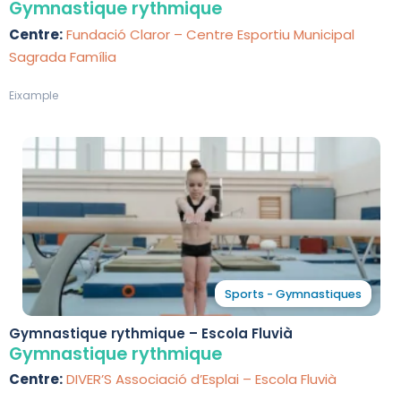
Sagrada Família
Gymnastique rythmique
Centre:
Fundació Claror – Centre Esportiu Municipal
Sagrada Família
Eixample
Sports - Gymnastiques
Gymnastique rythmique – Escola Fluvià
Gymnastique rythmique
Centre:
DIVER’S Associació d’Esplai – Escola Fluvià