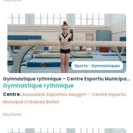
Sports - Gymnastiques
Gymnastique rythmique – Centre Esportiu Municipal
Cotxeres Borbó
Gymnastique rythmique
Centre:
Associació Esportiva Asogym – Centre Esportiu
Municipal Cotxeres Borbó
Nou Barris