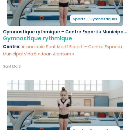
Sports - Gymnastiques
Gymnastique rythmique – Centre Esportiu Municipal
Vintró « Joan Alentorn »
Gymnastique rythmique
Centre:
Associació Sant Martí Esport – Centre Esportiu
Municipal Vintró « Joan Alentorn »
Sant Martí