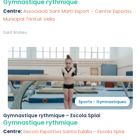
Trinitat Vella
Gymnastique rythmique
Centre:
Associació Sant Martí Esport – Centre Esportiu
Municipal Trinitat Vella
Sant Andreu
Sports - Gymnastiques
Gymnastique rythmique – Escola Splai
Gymnastique rythmique
Centre:
Secció Esportiva Santa Eulàlia – Escola Splai