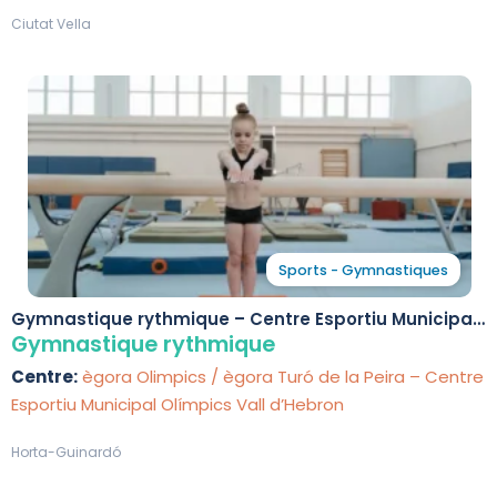
Ciutat Vella
Sports - Gymnastiques
Gymnastique rythmique – Centre Esportiu Municipal
Olímpics Vall d’Hebron
Gymnastique rythmique
Centre:
ègora Olimpics / ègora Turó de la Peira – Centre
Esportiu Municipal Olímpics Vall d’Hebron
Horta-Guinardó