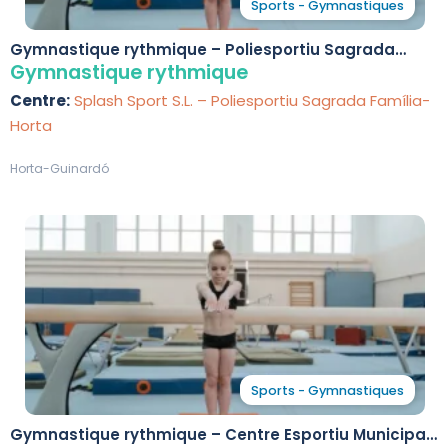
Sports - Gymnastiques
Gymnastique rythmique – Poliesportiu Sagrada
Família-Horta
Gymnastique rythmique
Centre:
Splash Sport S.L. – Poliesportiu Sagrada Família-
Horta
Horta-Guinardó
Sports - Gymnastiques
Gymnastique rythmique – Centre Esportiu Municipal