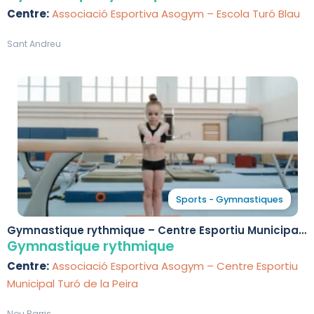
Centre:
Associació Esportiva Asogym – Escola Turó Blau
Sant Andreu
Sports - Gymnastiques
Gymnastique rythmique – Centre Esportiu Municipal
Turó de la Peira
Gymnastique rythmique
Centre:
Associació Esportiva Asogym – Centre Esportiu
Municipal Turó de la Peira
Nou Barris