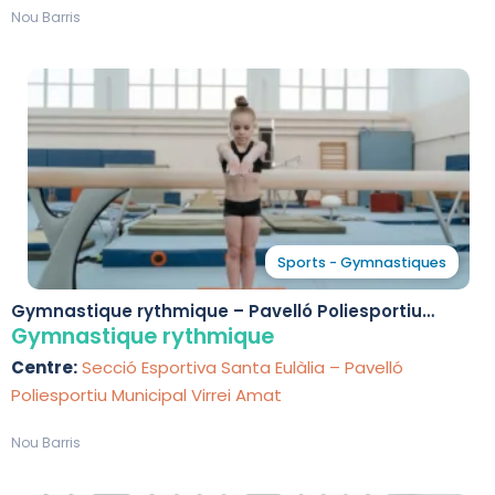
Nou Barris
Sports - Gymnastiques
Gymnastique rythmique – Pavelló Poliesportiu
Municipal Virrei Amat
Gymnastique rythmique
Centre:
Secció Esportiva Santa Eulàlia – Pavelló
Poliesportiu Municipal Virrei Amat
Nou Barris