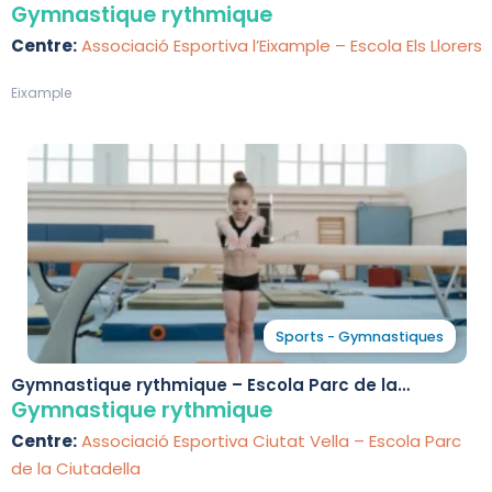
Gymnastique rythmique
Centre:
Associació Esportiva l’Eixample – Escola Els Llorers
Eixample
Sports - Gymnastiques
Gymnastique rythmique – Escola Parc de la
Ciutadella
Gymnastique rythmique
Centre:
Associació Esportiva Ciutat Vella – Escola Parc
de la Ciutadella