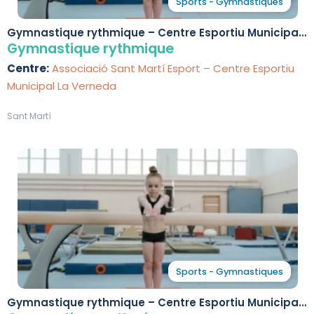
Sports - Gymnastiques
Gymnastique rythmique – Centre Esportiu Municipal
La Verneda
Gymnastique rythmique
Centre:
Associació Sant Martí Esport – Centre Esportiu
Municipal La Verneda
Sant Martí
Sports - Gymnastiques
Gymnastique rythmique – Centre Esportiu Municipal