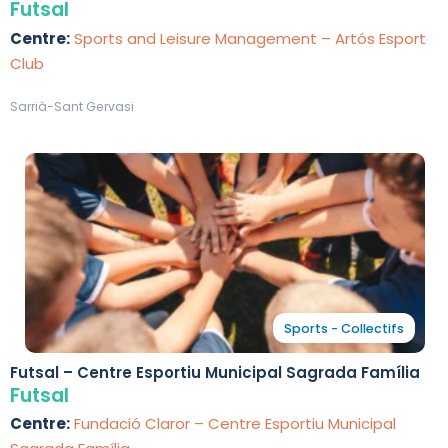
Futsal
Centre:
Sports and Leisure Management – Artós Esport
Club
Sarrià-Sant Gervasi
Sports - Collectifs
Futsal – Centre Esportiu Municipal Sagrada Família
Futsal
Centre:
Fundació Claror – Centre Esportiu Municipal