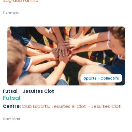
Sagrada Família
Eixample
Sports - Collectifs
Futsal – Jesuïtes Clot
Futsal
Centre:
Club Esportiu Jesuïtes el Clot – Jesuïtes Clot
Sant Martí