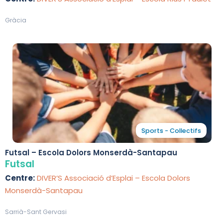
Gràcia
Sports - Collectifs
Futsal – Escola Dolors Monserdà-Santapau
Futsal
Centre:
DIVER’S Associació d’Esplai – Escola Dolors
Monserdà-Santapau
Sarrià-Sant Gervasi