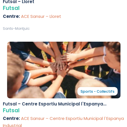
Futsal – Lloret
Futsal
Centre:
ACE Sansur – Lloret
Sants-Montjuïc
Sports - Collectifs
Futsal – Centre Esportiu Municipal l`Espanya
Industrial
Futsal
Centre:
ACE Sansur – Centre Esportiu Municipal l`Espanya
Industrial