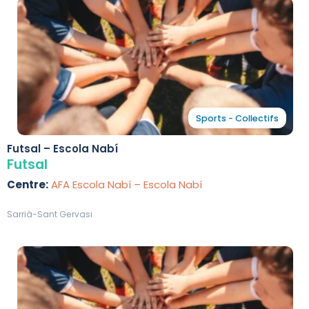
Sports - Collectifs
Futsal – Escola Nabí
Futsal
Centre:
AFA Escola Nabí – Escola Nabí
Sarrià-Sant Gervasi