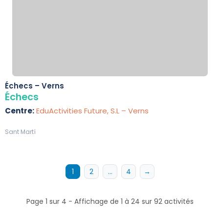
Échecs – Verns
Échecs
Centre:
EduActivities Future, S.L – Verns
Sant Martí
1
2
…
4
→
Page 1 sur 4 - Affichage de 1 à 24 sur 92 activités