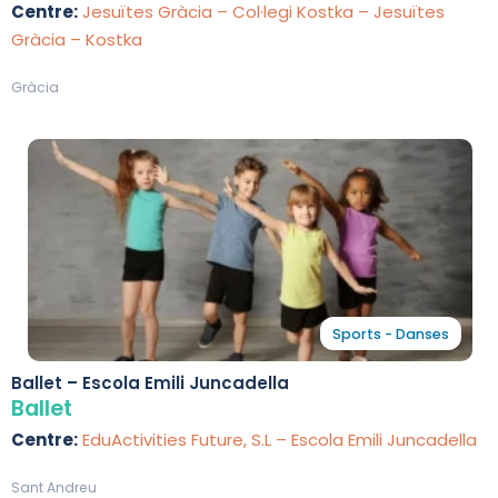
Centre:
Jesuïtes Gràcia – Col·legi Kostka – Jesuïtes
Gràcia – Kostka
Gràcia
Sports - Danses
Ballet – Escola Emili Juncadella
Ballet
Centre:
EduActivities Future, S.L – Escola Emili Juncadella
Sant Andreu