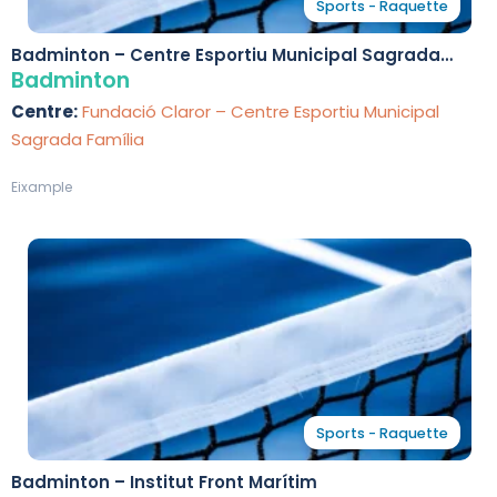
Sports - Raquette
Badminton – Centre Esportiu Municipal Sagrada
Família
Badminton
Centre:
Fundació Claror – Centre Esportiu Municipal
Sagrada Família
Eixample
Sports - Raquette
Badminton – Institut Front Marítim