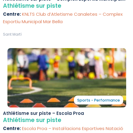
Mar Bella
Athlétisme sur piste
Centre:
KNLTS Club d’Atletisme Canaletes – Complex
Esportiu Municipal Mar Bella
Sant Martí
Sports - Performance
Athlétisme sur piste – Escola Proa
Athlétisme sur piste
Centre:
Escola Proa – Instal·lacions Esportives Natació