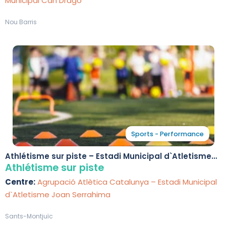
Municipal Can Dragó
Nou Barris
Sports - Performance
Athlétisme sur piste – Estadi Municipal d`Atletisme
Joan Serrahima
Athlétisme sur piste
Centre:
Agrupació Atlètica Catalunya – Estadi Municipal
d`Atletisme Joan Serrahima
Sants-Montjuïc