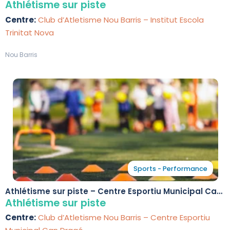
Athlétisme sur piste
Centre:
Club d’Atletisme Nou Barris – Institut Escola
Trinitat Nova
Nou Barris
Sports - Performance
Athlétisme sur piste – Centre Esportiu Municipal Can
Dragó
Athlétisme sur piste
Centre:
Club d’Atletisme Nou Barris – Centre Esportiu