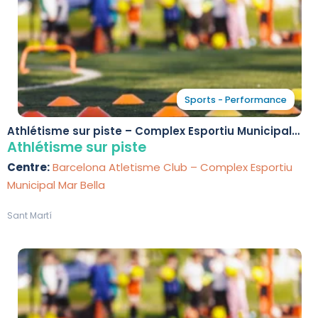
Sports - Performance
Athlétisme sur piste – Complex Esportiu Municipal
Mar Bella
Athlétisme sur piste
Centre:
Barcelona Atletisme Club – Complex Esportiu
Municipal Mar Bella
Sant Martí