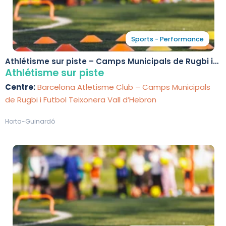
Sports - Performance
Athlétisme sur piste – Camps Municipals de Rugbi i
Futbol Teixonera Vall d’Hebron
Athlétisme sur piste
Centre:
Barcelona Atletisme Club – Camps Municipals
de Rugbi i Futbol Teixonera Vall d’Hebron
Horta-Guinardó