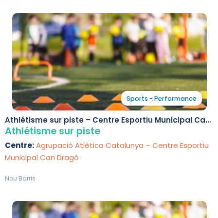
Sports - Performance
Athlétisme sur piste – Centre Esportiu Municipal Can
Dragó
Athlétisme sur piste
Centre:
Agrupació Atlètica Catalunya – Centre Esportiu
Municipal Can Dragó
Nou Barris