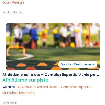
Joan Pelegrí
Sants-Montjuïc
Sports - Performance
Athlétisme sur piste – Complex Esportiu Municipal
Mar Bella
Athlétisme sur piste
Centre:
AFA Escola Antoni Brusi – Complex Esportiu
Municipal Mar Bella
Sant Martí