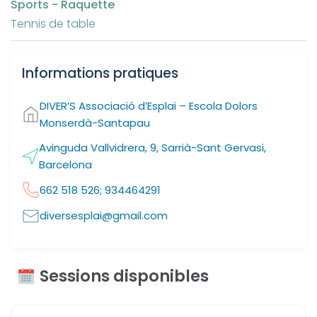
Sports - Raquette
Tennis de table
Informations pratiques
DIVER’S Associació d’Esplai – Escola Dolors
Monserdà-Santapau
Avinguda Vallvidrera, 9, Sarrià-Sant Gervasi,
Barcelona
662 518 526; 934464291
diversesplai@gmail.com
Sessions disponibles