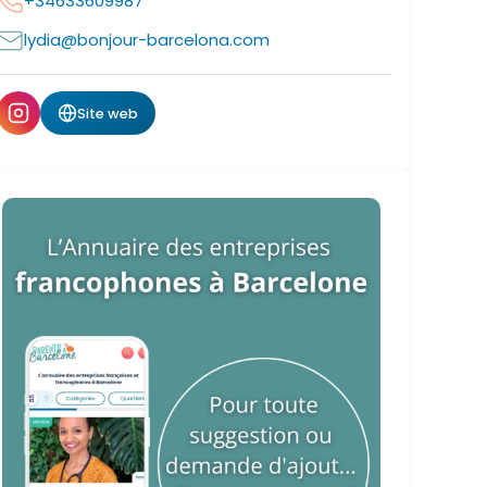
+34633609987
lydia@bonjour-barcelona.com
Site web