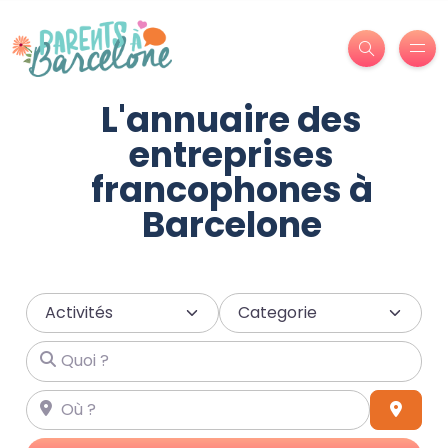
L'annuaire des
entreprises
francophones à
Barcelone
Select search type
Categorie
Quoi ?
Où ?
Dista