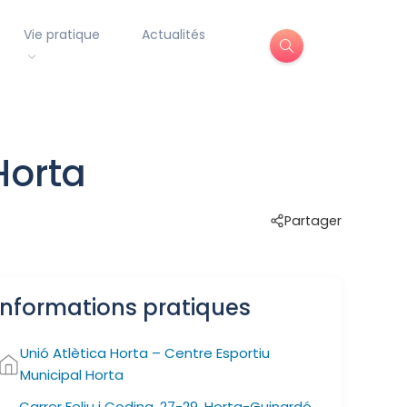
Vie pratique
Actualités
Horta
Partager
Informations pratiques
Unió Atlètica Horta – Centre Esportiu
Municipal Horta
Carrer Feliu i Codina, 27-29, Horta-Guinardó,