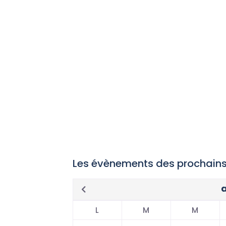
Les évènements des prochains
L
M
M