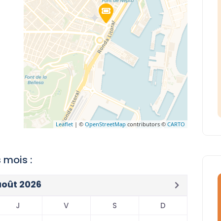
Leaflet
| ©
OpenStreetMap
contributors ©
CARTO
 mois :
août 2026
J
V
S
D