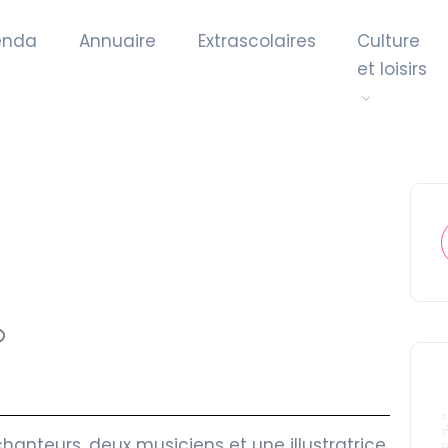
enda
Annuaire
Extrascolaires
Culture
et loisirs
nteurs, deux musiciens et une illustratrice